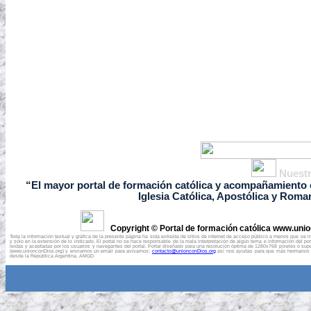
Nuestr
“El mayor portal de formación católica y acompañamiento e
Iglesia Católica, Apostólica y Roma
Copyright © Portal de formación católica www.uni
Toda la información textual y gráfica de la presente página ha sida extraída de sitios de internet de acceso público a menos que se
y sólo en la extensión de lo indicado. El portal no se hace responsable de la mala interpretación de algún tema e información del 
leídas y aceptadas por los usuarios y navegantes del portal. Portal diseñado para una resolución óptima de 1280x768 píxeles o super
(www.unionconDios.org) y enviarnos un email para avisarnos:
contacto@unionconDios.org
así nos ayudas para que más hermanos pue
desde la República Argentina.
AMGD