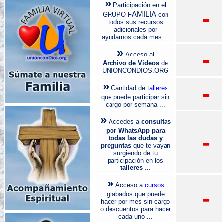
»
Participación en el
-
AMILIA
GRUPO F
con
todos sus recursos
adicionales por
ayudarnos cada mes ...
»
-
Acceso al
Archivo de Videos
de
UNIONCONDIOS.ORG
»
-
Cantidad de
talleres
que puede participar sin
cargo por semana ...
»
Accedes a
consultas
por WhatsApp para
-
todas las dudas y
preguntas
que te vayan
surgiendo de tu
participación en los
talleres
...
»
Acceso a
cursos
-
grabados que puede
hacer por mes sin cargo
o descuentos para hacer
cada uno ...