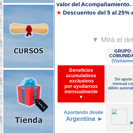
valor del Acompañamiento.
★
Descuentos del 5 al 25% e
▼ Mirá el det
GRUPO:
COMUNID
(Visitante
Beneficios
acumulativos
Sin aporte
exclusivos
mensual co
por ayudarnos
débito automá
mensualmente
▼
Aportando desde
Argentina ►