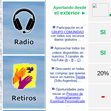
Aportando desde
el exterior ►
»
Participación en el
SI
GRUPO COMUNIDAD
con todos sus recursos
diarios gratuitos ...
»
Aprovechar todos los
SI
videos disponibles en
nuestros 3 canales de
YouTube (
A
–
B
–
C
) ...
»
Descuento en todas
20%
las compras que quieras
hacer en nuestra
Tienda
(Sólo Argentina) ...
»
Oportunidades para
-
iniciar un
Proceso de
Acompañamiento
Espiritual Personalizado
...