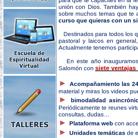
para que te capacites en la fe
unión con Dios. También hay
sobre muchos temas que te a
curso que quieras con un si
Destinados para todos los q
pastoral y laicos en genera
Actualmente tenemos partici
En este año inauguramos 
siete ventajas
Salomón con
►
Acompañamiento las 2
material y miras los videos p
►
bimodalidad asincrónic
Periódicamente te reunes vir
consultas, dudas…
►
Plataforma web
con acces
►
Unidades temáticas
de e