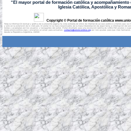
“El mayor portal de formación católica y acompañamiento e
Iglesia Católica, Apostólica y Roma
Copyright © Portal de formación católica www.uni
Toda la información textual y gráfica de la presente página ha sida extraída de sitios de internet de acceso público a menos que se
y sólo en la extensión de lo indicado. El portal no se hace responsable de la mala interpretación de algún tema e información del 
leídas y aceptadas por los usuarios y navegantes del portal. Portal diseñado para una resolución óptima de 1280x768 píxeles o super
(www.unionconDios.org) y enviarnos un email para avisarnos:
contacto@unionconDios.org
así nos ayudas para que más hermanos pue
desde la República Argentina.
AMGD